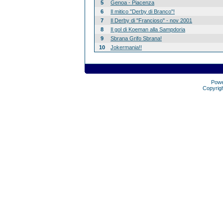
5
Genoa - Piacenza
6
Il mitico "Derby di Branco"!
7
Il Derby di "Francioso" - nov 2001
8
Il gol di Koeman alla Sampdoria
9
Sbrana Grifo Sbrana!
10
Jokermania!!
Pow
Copyrig