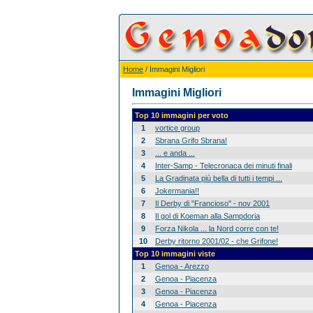
Home
/ Immagini Migliori
Immagini Migliori
Top 10 immagini per voto
1
vortice group
2
Sbrana Grifo Sbrana!
3
... e anda ...
4
Inter-Samp - Telecronaca dei minuti finali
5
La Gradinata più bella di tutti i tempi ...
6
Jokermania!!
7
Il Derby di "Francioso" - nov 2001
8
Il gol di Koeman alla Sampdoria
9
Forza Nikola ... la Nord corre con te!
10
Derby ritorno 2001/02 - che Grifone!
Top 10 immagini viste
1
Genoa - Arezzo
2
Genoa - Piacenza
3
Genoa - Piacenza
4
Genoa - Piacenza