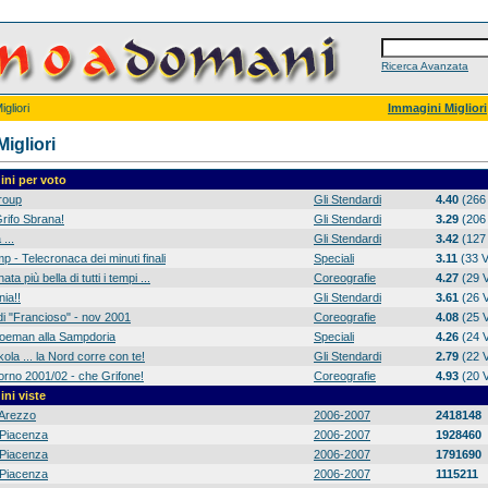
Ricerca Avanzata
gliori
Immagini Migliori
igliori
ni per voto
group
Gli Stendardi
4.40
(266 
rifo Sbrana!
Gli Stendardi
3.29
(206 
 ...
Gli Stendardi
3.42
(127 
p - Telecronaca dei minuti finali
Speciali
3.11
(33 V
ta più bella di tutti i tempi ...
Coreografie
4.27
(29 V
ia!!
Gli Stendardi
3.61
(26 V
di "Francioso" - nov 2001
Coreografie
4.08
(25 V
 Koeman alla Sampdoria
Speciali
4.26
(24 V
ola ... la Nord corre con te!
Gli Stendardi
2.79
(22 V
orno 2001/02 - che Grifone!
Coreografie
4.93
(20 V
ni viste
Arezzo
2006-2007
2418148
Piacenza
2006-2007
1928460
Piacenza
2006-2007
1791690
Piacenza
2006-2007
1115211