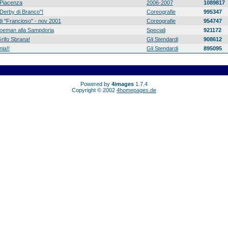
Piacenza
2006-2007
1089817
 "Derby di Branco"!
Coreografie
995347
di "Francioso" - nov 2001
Coreografie
954747
 Koeman alla Sampdoria
Speciali
921172
rifo Sbrana!
Gli Stendardi
908612
ia!!
Gli Stendardi
895095
Powered by
4images
1.7.4
Copyright © 2002
4homepages.de