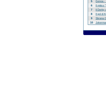
5
Genoa - 
6
Il mitico
7
Il Derby 
8
Il gol di
9
Sbrana G
10
Jokerman