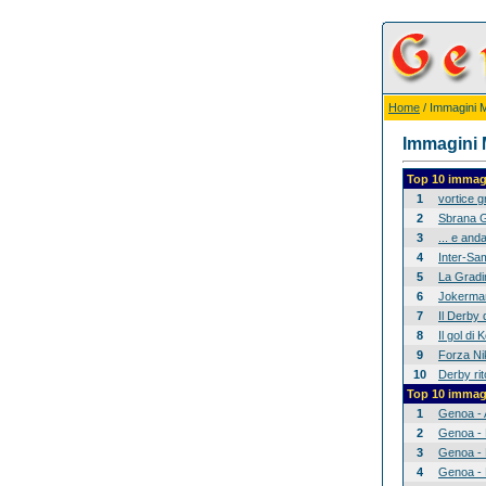
Home
/ Immagini Mi
Immagini M
Top 10 immagi
1
vortice 
2
Sbrana G
3
... e anda
4
Inter-Sam
5
La Gradina
6
Jokerman
7
Il Derby 
8
Il gol di
9
Forza Nik
10
Derby rit
Top 10 immagi
1
Genoa - 
2
Genoa - 
3
Genoa - 
4
Genoa - 