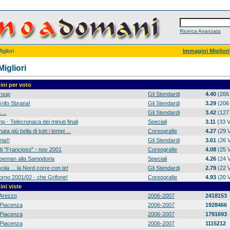
Ricerca Avanzata
gliori
Immagini Migliori
igliori
ni per voto
group
Gli Stendardi
4.40
(266 
rifo Sbrana!
Gli Stendardi
3.29
(206 
 ...
Gli Stendardi
3.42
(127 
p - Telecronaca dei minuti finali
Speciali
3.11
(33 V
ta più bella di tutti i tempi ...
Coreografie
4.27
(29 V
ia!!
Gli Stendardi
3.61
(26 V
di "Francioso" - nov 2001
Coreografie
4.08
(25 V
 Koeman alla Sampdoria
Speciali
4.26
(24 V
ola ... la Nord corre con te!
Gli Stendardi
2.79
(22 V
orno 2001/02 - che Grifone!
Coreografie
4.93
(20 V
ni viste
Arezzo
2006-2007
2418153
Piacenza
2006-2007
1928466
Piacenza
2006-2007
1791693
Piacenza
2006-2007
1115212