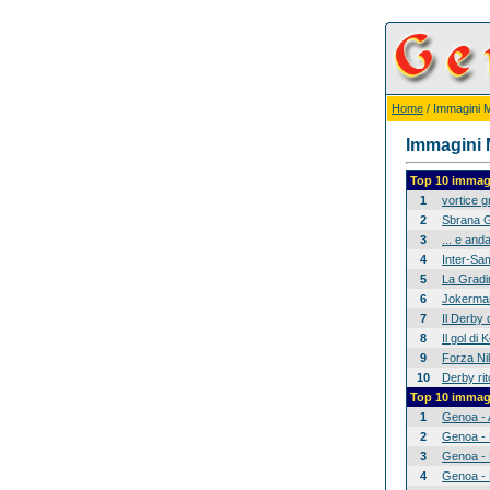
Home
/ Immagini Mi
Immagini M
Top 10 immagi
1
vortice 
2
Sbrana G
3
... e anda
4
Inter-Sam
5
La Gradina
6
Jokerman
7
Il Derby 
8
Il gol di
9
Forza Nik
10
Derby rit
Top 10 immagi
1
Genoa - 
2
Genoa - 
3
Genoa - 
4
Genoa - 