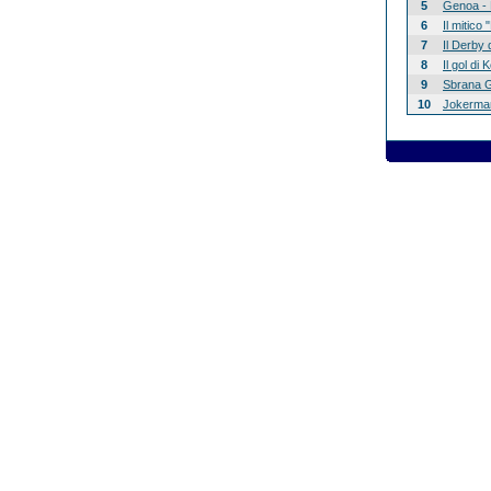
5
Genoa - 
6
Il mitico
7
Il Derby 
8
Il gol di
9
Sbrana G
10
Jokerman