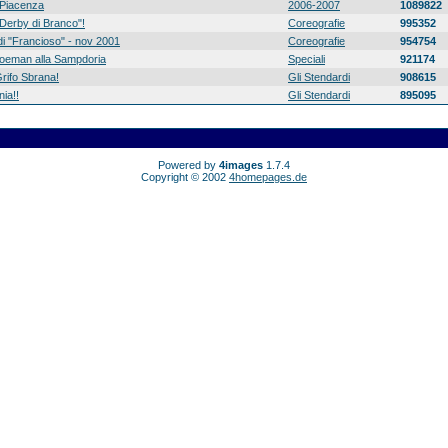
Piacenza
2006-2007
1089822
 "Derby di Branco"!
Coreografie
995352
di "Francioso" - nov 2001
Coreografie
954754
 Koeman alla Sampdoria
Speciali
921174
rifo Sbrana!
Gli Stendardi
908615
ia!!
Gli Stendardi
895095
Powered by
4images
1.7.4
Copyright © 2002
4homepages.de