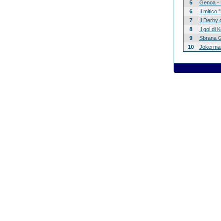
5
Genoa - 
6
Il mitico
7
Il Derby 
8
Il gol di
9
Sbrana G
10
Jokerman