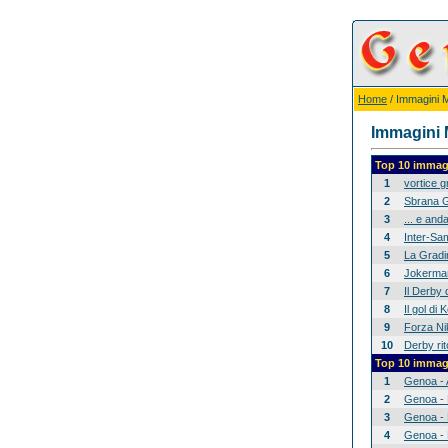
Home
/ Immagini Mi
Immagini M
Top 10 immagi
1
vortice 
2
Sbrana G
3
... e anda
4
Inter-Sam
5
La Gradina
6
Jokerman
7
Il Derby 
8
Il gol di
9
Forza Nik
10
Derby rit
Top 10 immagi
1
Genoa - 
2
Genoa - 
3
Genoa - 
4
Genoa - 