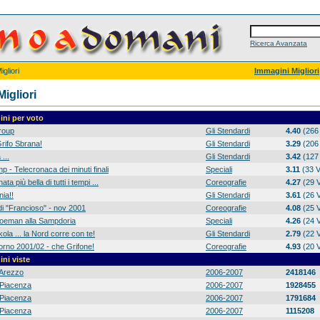
Ricerca Avanzata
gliori
Immagini Migliori
igliori
ni per voto
group
Gli Stendardi
4.40
(266 
rifo Sbrana!
Gli Stendardi
3.29
(206 
 ...
Gli Stendardi
3.42
(127 
p - Telecronaca dei minuti finali
Speciali
3.11
(33 V
ta più bella di tutti i tempi ...
Coreografie
4.27
(29 V
ia!!
Gli Stendardi
3.61
(26 V
di "Francioso" - nov 2001
Coreografie
4.08
(25 V
 Koeman alla Sampdoria
Speciali
4.26
(24 V
ola ... la Nord corre con te!
Gli Stendardi
2.79
(22 V
orno 2001/02 - che Grifone!
Coreografie
4.93
(20 V
ni viste
Arezzo
2006-2007
2418146
Piacenza
2006-2007
1928455
Piacenza
2006-2007
1791684
Piacenza
2006-2007
1115208