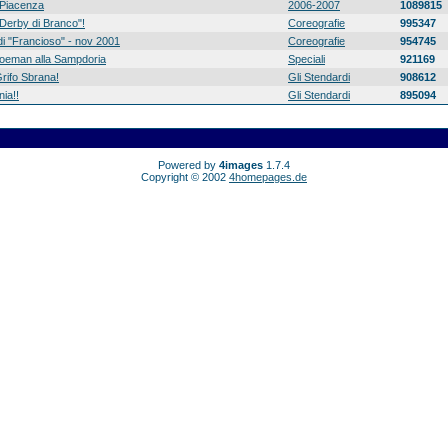
Piacenza
2006-2007
1089815
 "Derby di Branco"!
Coreografie
995347
di "Francioso" - nov 2001
Coreografie
954745
 Koeman alla Sampdoria
Speciali
921169
rifo Sbrana!
Gli Stendardi
908612
ia!!
Gli Stendardi
895094
Powered by
4images
1.7.4
Copyright © 2002
4homepages.de