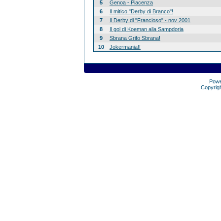
5
Genoa - Piacenza
6
Il mitico "Derby di Branco"!
7
Il Derby di "Francioso" - nov 2001
8
Il gol di Koeman alla Sampdoria
9
Sbrana Grifo Sbrana!
10
Jokermania!!
Pow
Copyrig