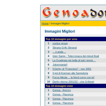
Home
/ Immagini Migliori
Immagini Migliori
Top 10 immagini per voto
1
vortice group
2
Sbrana Grifo Sbrana!
3
... e anda ...
4
Inter-Samp - Telecronaca dei minuti finali
5
La Gradinata più bella di tutti i tempi ...
6
Jokermania!!
7
Il Derby di "Francioso" - nov 2001
8
Il gol di Koeman alla Sampdoria
9
Forza Nikola ... la Nord corre con te!
10
Derby ritorno 2001/02 - che Grifone!
Top 10 immagini viste
1
Genoa - Arezzo
2
Genoa - Piacenza
3
Genoa - Piacenza
4
Genoa - Piacenza