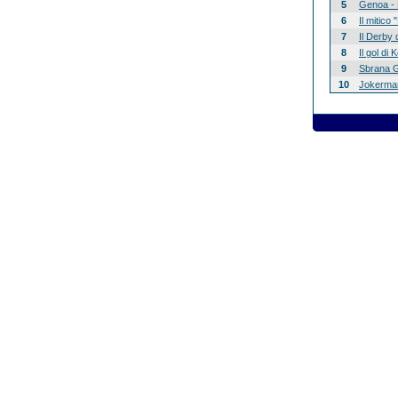
5
Genoa - 
6
Il mitico
7
Il Derby 
8
Il gol di
9
Sbrana G
10
Jokerman