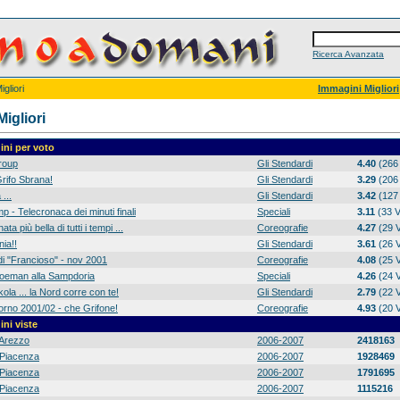
Ricerca Avanzata
gliori
Immagini Migliori
igliori
ni per voto
group
Gli Stendardi
4.40
(266 
rifo Sbrana!
Gli Stendardi
3.29
(206 
 ...
Gli Stendardi
3.42
(127 
p - Telecronaca dei minuti finali
Speciali
3.11
(33 V
ta più bella di tutti i tempi ...
Coreografie
4.27
(29 V
ia!!
Gli Stendardi
3.61
(26 V
di "Francioso" - nov 2001
Coreografie
4.08
(25 V
 Koeman alla Sampdoria
Speciali
4.26
(24 V
ola ... la Nord corre con te!
Gli Stendardi
2.79
(22 V
orno 2001/02 - che Grifone!
Coreografie
4.93
(20 V
ni viste
Arezzo
2006-2007
2418163
Piacenza
2006-2007
1928469
Piacenza
2006-2007
1791695
Piacenza
2006-2007
1115216