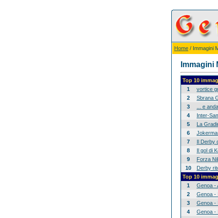
Home
/ Immagini Mi
Immagini M
Top 10 immagi
1
vortice 
2
Sbrana G
3
... e anda
4
Inter-Sam
5
La Gradina
6
Jokerman
7
Il Derby 
8
Il gol di
9
Forza Nik
10
Derby rit
Top 10 immagi
1
Genoa - 
2
Genoa - 
3
Genoa - 
4
Genoa - 