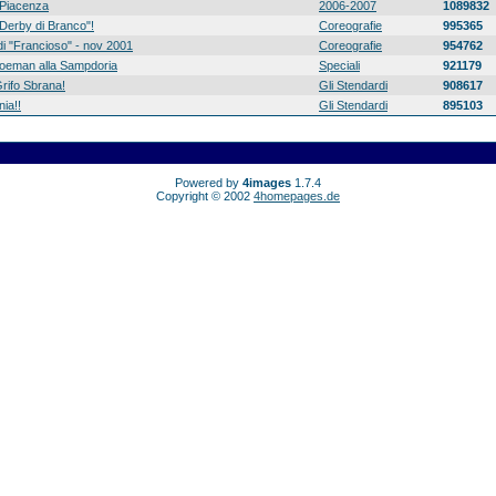
Piacenza
2006-2007
1089832
 "Derby di Branco"!
Coreografie
995365
di "Francioso" - nov 2001
Coreografie
954762
 Koeman alla Sampdoria
Speciali
921179
rifo Sbrana!
Gli Stendardi
908617
ia!!
Gli Stendardi
895103
Powered by
4images
1.7.4
Copyright © 2002
4homepages.de