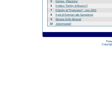
5
Genoa - Piacenza
6
Il mitico "Derby di Branco"!
7
Il Derby di "Francioso" - nov 2001
8
Il gol di Koeman alla Sampdoria
9
Sbrana Grifo Sbrana!
10
Jokermania!!
Pow
Copyrig