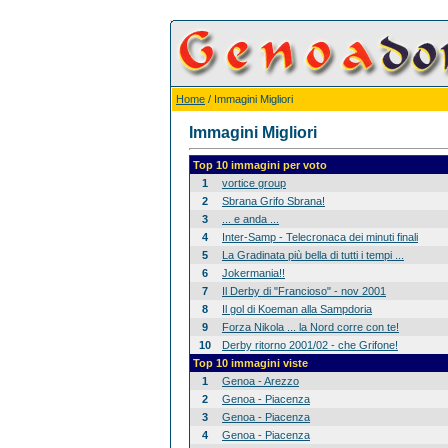
Home
/ Immagini Migliori
Immagini Migliori
Top 10 immagini per voto
1
vortice group
2
Sbrana Grifo Sbrana!
3
... e anda ...
4
Inter-Samp - Telecronaca dei minuti finali
5
La Gradinata più bella di tutti i tempi ...
6
Jokermania!!
7
Il Derby di "Francioso" - nov 2001
8
Il gol di Koeman alla Sampdoria
9
Forza Nikola ... la Nord corre con te!
10
Derby ritorno 2001/02 - che Grifone!
Top 10 immagini viste
1
Genoa - Arezzo
2
Genoa - Piacenza
3
Genoa - Piacenza
4
Genoa - Piacenza