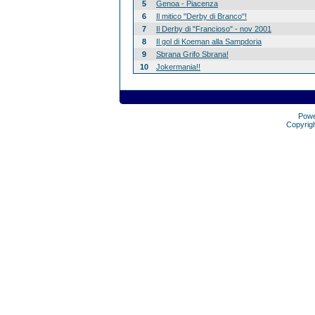
5
Genoa - Piacenza
6
Il mitico "Derby di Branco"!
7
Il Derby di "Francioso" - nov 2001
8
Il gol di Koeman alla Sampdoria
9
Sbrana Grifo Sbrana!
10
Jokermania!!
Pow
Copyrig