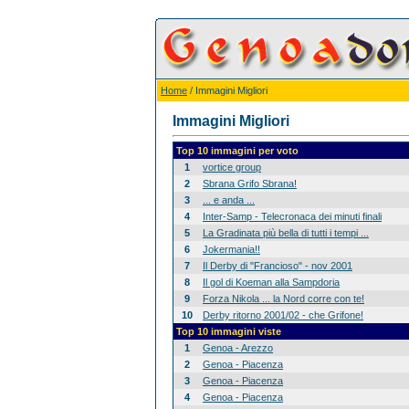
Home
/ Immagini Migliori
Immagini Migliori
Top 10 immagini per voto
1
vortice group
2
Sbrana Grifo Sbrana!
3
... e anda ...
4
Inter-Samp - Telecronaca dei minuti finali
5
La Gradinata più bella di tutti i tempi ...
6
Jokermania!!
7
Il Derby di "Francioso" - nov 2001
8
Il gol di Koeman alla Sampdoria
9
Forza Nikola ... la Nord corre con te!
10
Derby ritorno 2001/02 - che Grifone!
Top 10 immagini viste
1
Genoa - Arezzo
2
Genoa - Piacenza
3
Genoa - Piacenza
4
Genoa - Piacenza