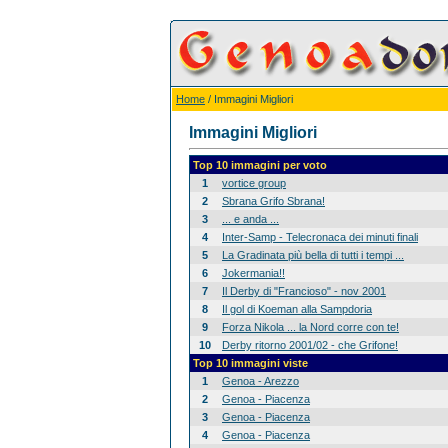
Home
/ Immagini Migliori
Immagini Migliori
Top 10 immagini per voto
1
vortice group
2
Sbrana Grifo Sbrana!
3
... e anda ...
4
Inter-Samp - Telecronaca dei minuti finali
5
La Gradinata più bella di tutti i tempi ...
6
Jokermania!!
7
Il Derby di "Francioso" - nov 2001
8
Il gol di Koeman alla Sampdoria
9
Forza Nikola ... la Nord corre con te!
10
Derby ritorno 2001/02 - che Grifone!
Top 10 immagini viste
1
Genoa - Arezzo
2
Genoa - Piacenza
3
Genoa - Piacenza
4
Genoa - Piacenza