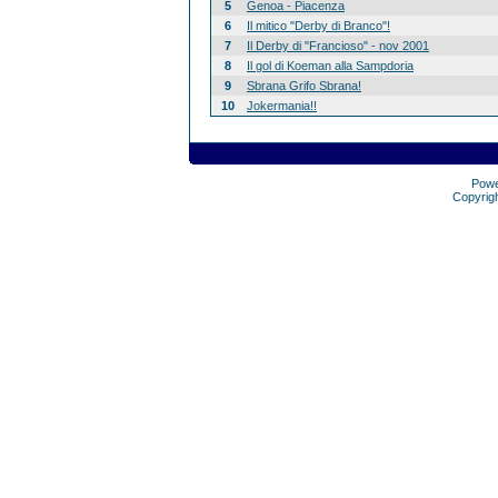
5
Genoa - Piacenza
6
Il mitico "Derby di Branco"!
7
Il Derby di "Francioso" - nov 2001
8
Il gol di Koeman alla Sampdoria
9
Sbrana Grifo Sbrana!
10
Jokermania!!
Pow
Copyrig