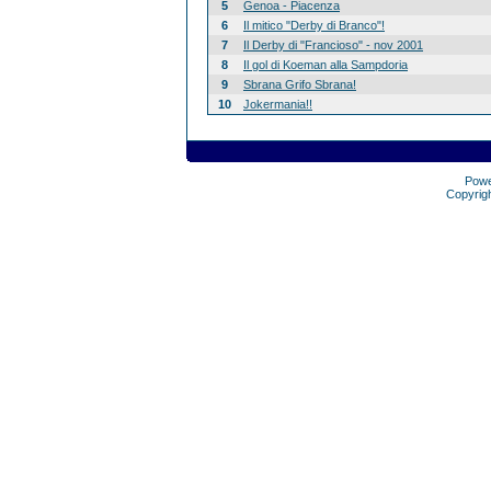
5
Genoa - Piacenza
6
Il mitico "Derby di Branco"!
7
Il Derby di "Francioso" - nov 2001
8
Il gol di Koeman alla Sampdoria
9
Sbrana Grifo Sbrana!
10
Jokermania!!
Pow
Copyrig