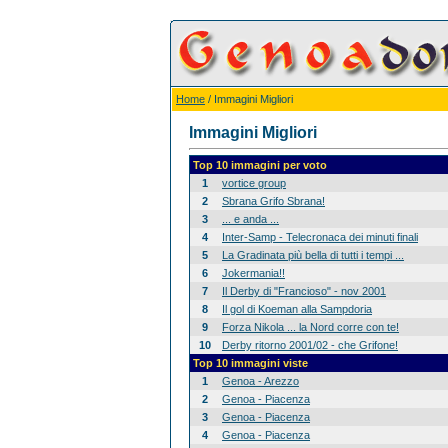
Home
/ Immagini Migliori
Immagini Migliori
Top 10 immagini per voto
1
vortice group
2
Sbrana Grifo Sbrana!
3
... e anda ...
4
Inter-Samp - Telecronaca dei minuti finali
5
La Gradinata più bella di tutti i tempi ...
6
Jokermania!!
7
Il Derby di "Francioso" - nov 2001
8
Il gol di Koeman alla Sampdoria
9
Forza Nikola ... la Nord corre con te!
10
Derby ritorno 2001/02 - che Grifone!
Top 10 immagini viste
1
Genoa - Arezzo
2
Genoa - Piacenza
3
Genoa - Piacenza
4
Genoa - Piacenza