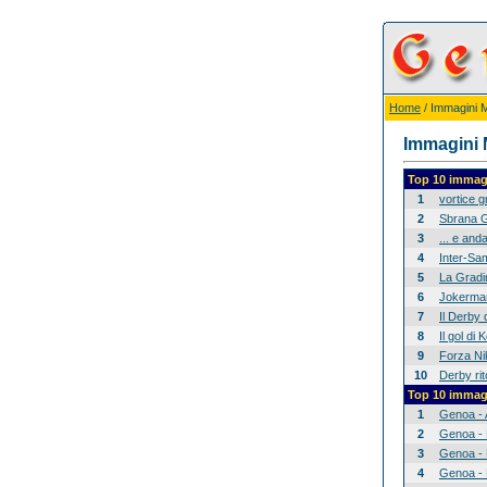
Home
/ Immagini Mi
Immagini M
Top 10 immagi
1
vortice 
2
Sbrana G
3
... e anda
4
Inter-Sam
5
La Gradina
6
Jokerman
7
Il Derby 
8
Il gol di
9
Forza Nik
10
Derby rit
Top 10 immagi
1
Genoa - 
2
Genoa - 
3
Genoa - 
4
Genoa - 