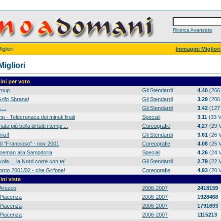
Ricerca Avanzata
gliori
Immagini Migliori
igliori
ni per voto
group
Gli Stendardi
4.40
(266 
rifo Sbrana!
Gli Stendardi
3.29
(206 
 ...
Gli Stendardi
3.42
(127 
p - Telecronaca dei minuti finali
Speciali
3.11
(33 V
ta più bella di tutti i tempi ...
Coreografie
4.27
(29 V
ia!!
Gli Stendardi
3.61
(26 V
di "Francioso" - nov 2001
Coreografie
4.08
(25 V
 Koeman alla Sampdoria
Speciali
4.26
(24 V
ola ... la Nord corre con te!
Gli Stendardi
2.79
(22 V
orno 2001/02 - che Grifone!
Coreografie
4.93
(20 V
ni viste
Arezzo
2006-2007
2418159
Piacenza
2006-2007
1928468
Piacenza
2006-2007
1791693
Piacenza
2006-2007
1115213