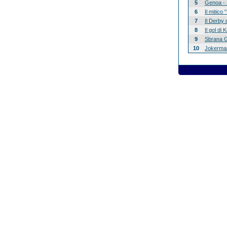
5
Genoa - 
6
Il mitico
7
Il Derby 
8
Il gol di
9
Sbrana G
10
Jokerman