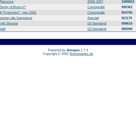
Piacenza
2006-2007
1089822
 "Derby di Branco"!
Coreografie
995362
di "Francioso" - nov 2001
Coreografie
954756
 Koeman alla Sampdoria
Speciali
921179
rifo Sbrana!
Gli Stendardi
908616
ia!!
Gli Stendardi
895098
Powered by
4images
1.7.4
Copyright © 2002
4homepages.de