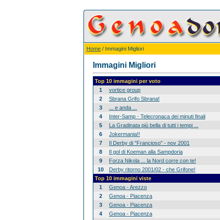
Home
/ Immagini Migliori
Immagini Migliori
Top 10 immagini per voto
1
vortice group
2
Sbrana Grifo Sbrana!
3
... e anda ...
4
Inter-Samp - Telecronaca dei minuti finali
5
La Gradinata più bella di tutti i tempi ...
6
Jokermania!!
7
Il Derby di "Francioso" - nov 2001
8
Il gol di Koeman alla Sampdoria
9
Forza Nikola ... la Nord corre con te!
10
Derby ritorno 2001/02 - che Grifone!
Top 10 immagini viste
1
Genoa - Arezzo
2
Genoa - Piacenza
3
Genoa - Piacenza
4
Genoa - Piacenza