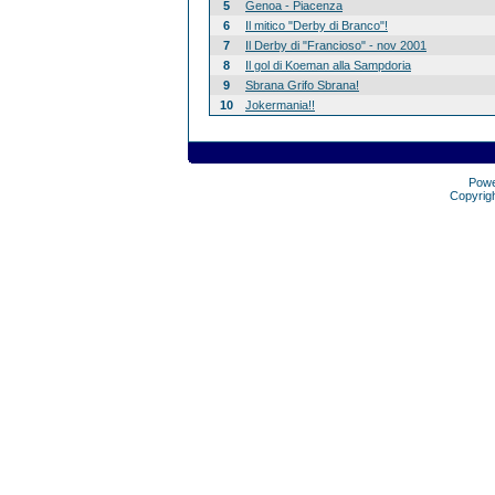
5
Genoa - Piacenza
6
Il mitico "Derby di Branco"!
7
Il Derby di "Francioso" - nov 2001
8
Il gol di Koeman alla Sampdoria
9
Sbrana Grifo Sbrana!
10
Jokermania!!
Pow
Copyrig