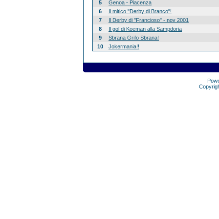
5
Genoa - Piacenza
6
Il mitico "Derby di Branco"!
7
Il Derby di "Francioso" - nov 2001
8
Il gol di Koeman alla Sampdoria
9
Sbrana Grifo Sbrana!
10
Jokermania!!
Pow
Copyrig