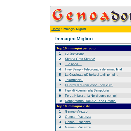
Home
/ Immagini Migliori
Immagini Migliori
Top 10 immagini per voto
1
vortice group
2
Sbrana Grifo Sbrana!
3
... e anda ...
4
Inter-Samp - Telecronaca dei minuti finali
5
La Gradinata più bella di tutti i tempi ...
6
Jokermania!!
7
Il Derby di "Francioso" - nov 2001
8
Il gol di Koeman alla Sampdoria
9
Forza Nikola ... la Nord corre con te!
10
Derby ritorno 2001/02 - che Grifone!
Top 10 immagini viste
1
Genoa - Arezzo
2
Genoa - Piacenza
3
Genoa - Piacenza
4
Genoa - Piacenza