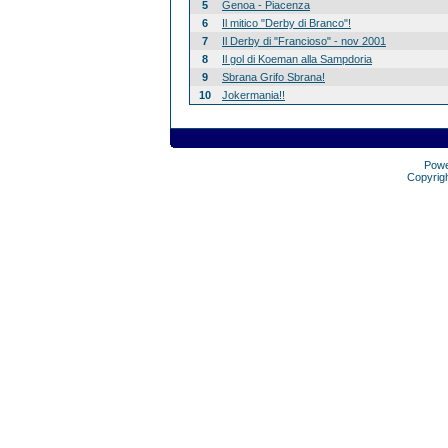
5
Genoa - Piacenza
6
Il mitico "Derby di Branco"!
7
Il Derby di "Francioso" - nov 2001
8
Il gol di Koeman alla Sampdoria
9
Sbrana Grifo Sbrana!
10
Jokermania!!
Pow
Copyrig