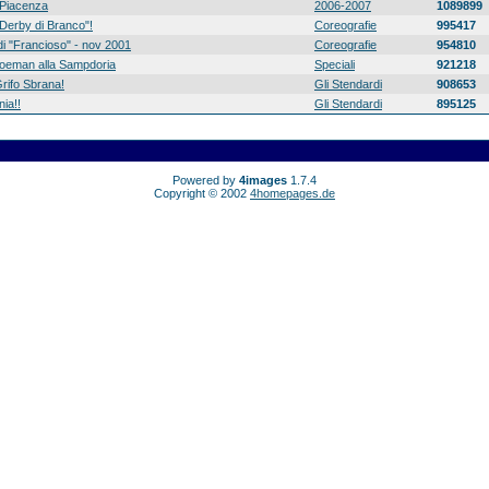
Piacenza
2006-2007
1089899
 "Derby di Branco"!
Coreografie
995417
di "Francioso" - nov 2001
Coreografie
954810
 Koeman alla Sampdoria
Speciali
921218
rifo Sbrana!
Gli Stendardi
908653
ia!!
Gli Stendardi
895125
Powered by
4images
1.7.4
Copyright © 2002
4homepages.de