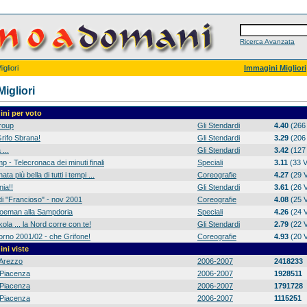
Ricerca Avanzata
gliori
Immagini Migliori
igliori
ni per voto
group
Gli Stendardi
4.40
(266 
rifo Sbrana!
Gli Stendardi
3.29
(206 
 ...
Gli Stendardi
3.42
(127 
p - Telecronaca dei minuti finali
Speciali
3.11
(33 V
ta più bella di tutti i tempi ...
Coreografie
4.27
(29 V
ia!!
Gli Stendardi
3.61
(26 V
di "Francioso" - nov 2001
Coreografie
4.08
(25 V
 Koeman alla Sampdoria
Speciali
4.26
(24 V
ola ... la Nord corre con te!
Gli Stendardi
2.79
(22 V
orno 2001/02 - che Grifone!
Coreografie
4.93
(20 V
ni viste
Arezzo
2006-2007
2418233
Piacenza
2006-2007
1928511
Piacenza
2006-2007
1791728
Piacenza
2006-2007
1115251