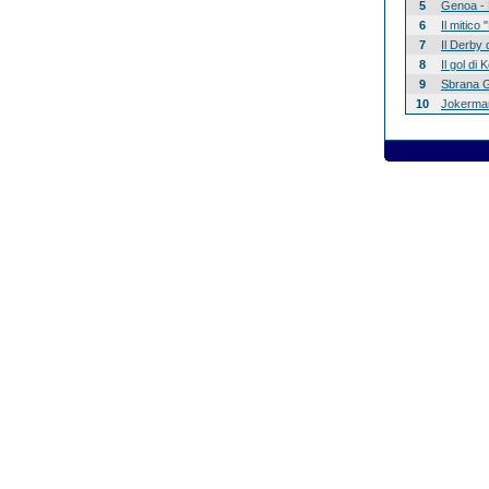
5
Genoa - 
6
Il mitico
7
Il Derby 
8
Il gol di
9
Sbrana G
10
Jokerman