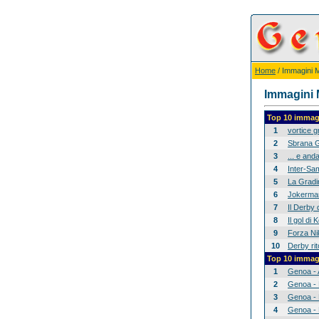
Home
/ Immagini Mi
Immagini M
Top 10 immagi
1
vortice 
2
Sbrana G
3
... e anda
4
Inter-Sam
5
La Gradina
6
Jokerman
7
Il Derby 
8
Il gol di
9
Forza Nik
10
Derby rit
Top 10 immagi
1
Genoa - 
2
Genoa - 
3
Genoa - 
4
Genoa - 