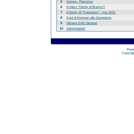
5
Genoa - Piacenza
6
Il mitico "Derby di Branco"!
7
Il Derby di "Francioso" - nov 2001
8
Il gol di Koeman alla Sampdoria
9
Sbrana Grifo Sbrana!
10
Jokermania!!
Pow
Copyrig