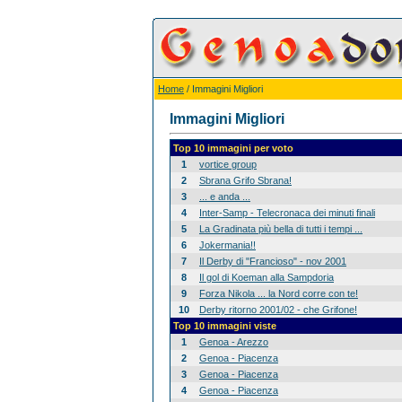
Home
/ Immagini Migliori
Immagini Migliori
Top 10 immagini per voto
1
vortice group
2
Sbrana Grifo Sbrana!
3
... e anda ...
4
Inter-Samp - Telecronaca dei minuti finali
5
La Gradinata più bella di tutti i tempi ...
6
Jokermania!!
7
Il Derby di "Francioso" - nov 2001
8
Il gol di Koeman alla Sampdoria
9
Forza Nikola ... la Nord corre con te!
10
Derby ritorno 2001/02 - che Grifone!
Top 10 immagini viste
1
Genoa - Arezzo
2
Genoa - Piacenza
3
Genoa - Piacenza
4
Genoa - Piacenza