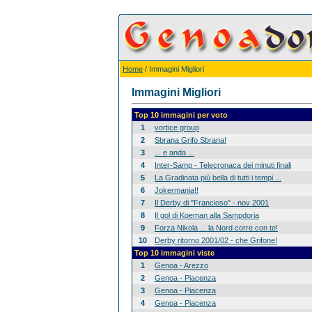
Home
/ Immagini Migliori
Immagini Migliori
Top 10 immagini per voto
1
vortice group
2
Sbrana Grifo Sbrana!
3
... e anda ...
4
Inter-Samp - Telecronaca dei minuti finali
5
La Gradinata più bella di tutti i tempi ...
6
Jokermania!!
7
Il Derby di "Francioso" - nov 2001
8
Il gol di Koeman alla Sampdoria
9
Forza Nikola ... la Nord corre con te!
10
Derby ritorno 2001/02 - che Grifone!
Top 10 immagini viste
1
Genoa - Arezzo
2
Genoa - Piacenza
3
Genoa - Piacenza
4
Genoa - Piacenza