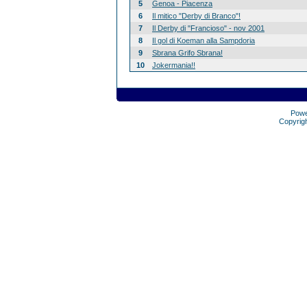
5
Genoa - Piacenza
6
Il mitico "Derby di Branco"!
7
Il Derby di "Francioso" - nov 2001
8
Il gol di Koeman alla Sampdoria
9
Sbrana Grifo Sbrana!
10
Jokermania!!
Pow
Copyrig