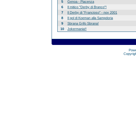
5
Genoa - Piacenza
6
Il mitico "Derby di Branco"!
7
Il Derby di "Francioso" - nov 2001
8
Il gol di Koeman alla Sampdoria
9
Sbrana Grifo Sbrana!
10
Jokermania!!
Pow
Copyrig