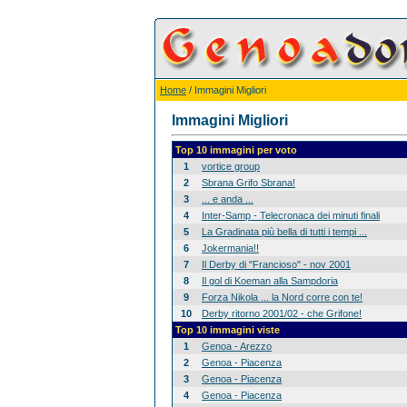
Home
/ Immagini Migliori
Immagini Migliori
Top 10 immagini per voto
1
vortice group
2
Sbrana Grifo Sbrana!
3
... e anda ...
4
Inter-Samp - Telecronaca dei minuti finali
5
La Gradinata più bella di tutti i tempi ...
6
Jokermania!!
7
Il Derby di "Francioso" - nov 2001
8
Il gol di Koeman alla Sampdoria
9
Forza Nikola ... la Nord corre con te!
10
Derby ritorno 2001/02 - che Grifone!
Top 10 immagini viste
1
Genoa - Arezzo
2
Genoa - Piacenza
3
Genoa - Piacenza
4
Genoa - Piacenza