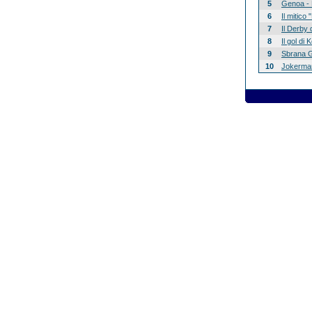
5
Genoa - 
6
Il mitico
7
Il Derby 
8
Il gol di
9
Sbrana G
10
Jokerman