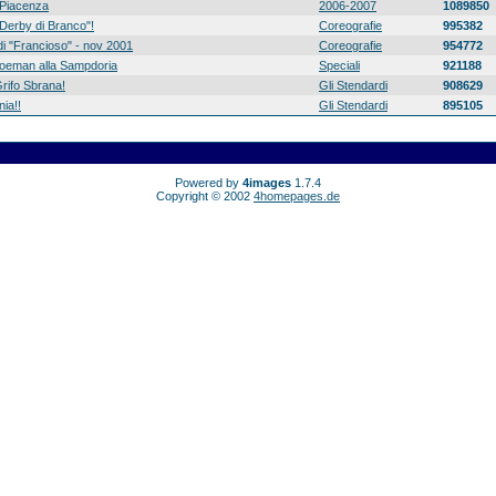
Piacenza
2006-2007
1089850
 "Derby di Branco"!
Coreografie
995382
di "Francioso" - nov 2001
Coreografie
954772
 Koeman alla Sampdoria
Speciali
921188
rifo Sbrana!
Gli Stendardi
908629
ia!!
Gli Stendardi
895105
Powered by
4images
1.7.4
Copyright © 2002
4homepages.de