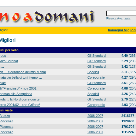
Ricerca Avanzata
gliori
Immagini Migliori
igliori
ni per voto
group
Gli Stendardi
4.40
(266 
rifo Sbrana!
Gli Stendardi
3.29
(206 
 ...
Gli Stendardi
3.42
(127 
p - Telecronaca dei minuti finali
Speciali
3.11
(33 V
ta più bella di tutti i tempi ...
Coreografie
4.27
(29 V
ia!!
Gli Stendardi
3.61
(26 V
di "Francioso" - nov 2001
Coreografie
4.08
(25 V
 Koeman alla Sampdoria
Speciali
4.26
(24 V
ola ... la Nord corre con te!
Gli Stendardi
2.79
(22 V
orno 2001/02 - che Grifone!
Coreografie
4.93
(20 V
ni viste
Arezzo
2006-2007
2418177
Piacenza
2006-2007
1928480
Piacenza
2006-2007
1791704
Piacenza
2006-2007
1115224