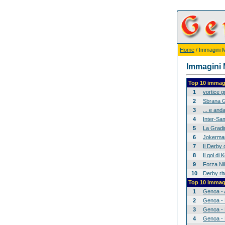
Home
/ Immagini Mi
Immagini M
Top 10 immagi
1
vortice 
2
Sbrana G
3
... e anda
4
Inter-Sam
5
La Gradina
6
Jokerman
7
Il Derby 
8
Il gol di
9
Forza Nik
10
Derby rit
Top 10 immagi
1
Genoa - 
2
Genoa - 
3
Genoa - 
4
Genoa - 