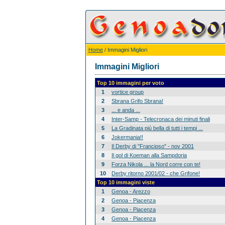
Home
/ Immagini Migliori
Immagini Migliori
Top 10 immagini per voto
1
vortice group
2
Sbrana Grifo Sbrana!
3
... e anda ...
4
Inter-Samp - Telecronaca dei minuti finali
5
La Gradinata più bella di tutti i tempi ...
6
Jokermania!!
7
Il Derby di "Francioso" - nov 2001
8
Il gol di Koeman alla Sampdoria
9
Forza Nikola ... la Nord corre con te!
10
Derby ritorno 2001/02 - che Grifone!
Top 10 immagini viste
1
Genoa - Arezzo
2
Genoa - Piacenza
3
Genoa - Piacenza
4
Genoa - Piacenza