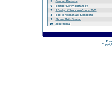
5
Genoa - Piacenza
6
Il mitico "Derby di Branco"!
7
Il Derby di "Francioso" - nov 2001
8
Il gol di Koeman alla Sampdoria
9
Sbrana Grifo Sbrana!
10
Jokermania!!
Pow
Copyrig