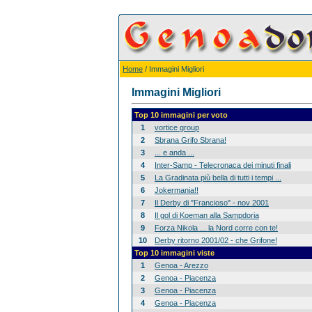
Home
/ Immagini Migliori
Immagini Migliori
Top 10 immagini per voto
1
vortice group
2
Sbrana Grifo Sbrana!
3
... e anda ...
4
Inter-Samp - Telecronaca dei minuti finali
5
La Gradinata più bella di tutti i tempi ...
6
Jokermania!!
7
Il Derby di "Francioso" - nov 2001
8
Il gol di Koeman alla Sampdoria
9
Forza Nikola ... la Nord corre con te!
10
Derby ritorno 2001/02 - che Grifone!
Top 10 immagini viste
1
Genoa - Arezzo
2
Genoa - Piacenza
3
Genoa - Piacenza
4
Genoa - Piacenza