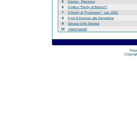
5
Genoa - Piacenza
6
Il mitico "Derby di Branco"!
7
Il Derby di "Francioso" - nov 2001
8
Il gol di Koeman alla Sampdoria
9
Sbrana Grifo Sbrana!
10
Jokermania!!
Pow
Copyrig