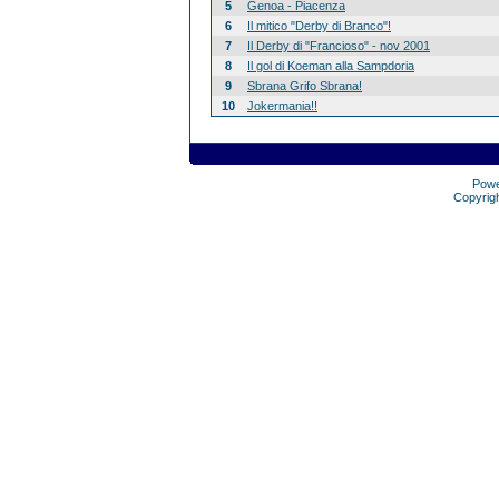
5
Genoa - Piacenza
6
Il mitico "Derby di Branco"!
7
Il Derby di "Francioso" - nov 2001
8
Il gol di Koeman alla Sampdoria
9
Sbrana Grifo Sbrana!
10
Jokermania!!
Pow
Copyrig