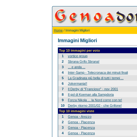
Home
/ Immagini Migliori
Immagini Migliori
Top 10 immagini per voto
1
vortice group
2
Sbrana Grifo Sbrana!
3
... e anda ...
4
Inter-Samp - Telecronaca dei minuti finali
5
La Gradinata più bella di tutti i tempi ...
6
Jokermania!!
7
Il Derby di "Francioso" - nov 2001
8
Il gol di Koeman alla Sampdoria
9
Forza Nikola ... la Nord corre con te!
10
Derby ritorno 2001/02 - che Grifone!
Top 10 immagini viste
1
Genoa - Arezzo
2
Genoa - Piacenza
3
Genoa - Piacenza
4
Genoa - Piacenza