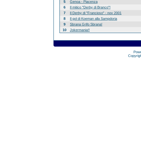
5
Genoa - Piacenza
6
Il mitico "Derby di Branco"!
7
Il Derby di "Francioso" - nov 2001
8
Il gol di Koeman alla Sampdoria
9
Sbrana Grifo Sbrana!
10
Jokermania!!
Pow
Copyrig