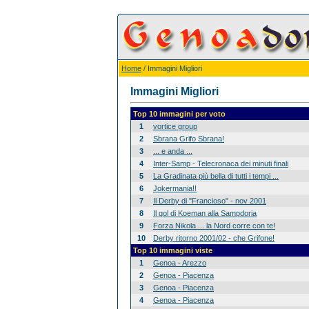
Home
/ Immagini Migliori
Immagini Migliori
Top 10 immagini per voto
1
vortice group
2
Sbrana Grifo Sbrana!
3
... e anda ...
4
Inter-Samp - Telecronaca dei minuti finali
5
La Gradinata più bella di tutti i tempi ...
6
Jokermania!!
7
Il Derby di "Francioso" - nov 2001
8
Il gol di Koeman alla Sampdoria
9
Forza Nikola ... la Nord corre con te!
10
Derby ritorno 2001/02 - che Grifone!
Top 10 immagini viste
1
Genoa - Arezzo
2
Genoa - Piacenza
3
Genoa - Piacenza
4
Genoa - Piacenza