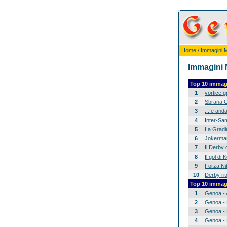
Home
/ Immagini Mi
Immagini M
Top 10 immagi
1
vortice 
2
Sbrana G
3
... e anda
4
Inter-Sam
5
La Gradina
6
Jokerman
7
Il Derby 
8
Il gol di
9
Forza Nik
10
Derby rit
Top 10 immagi
1
Genoa - 
2
Genoa - 
3
Genoa - 
4
Genoa - 