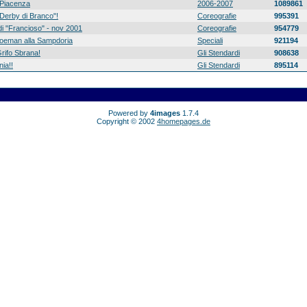
Piacenza
2006-2007
1089861
 "Derby di Branco"!
Coreografie
995391
di "Francioso" - nov 2001
Coreografie
954779
 Koeman alla Sampdoria
Speciali
921194
rifo Sbrana!
Gli Stendardi
908638
ia!!
Gli Stendardi
895114
Powered by
4images
1.7.4
Copyright © 2002
4homepages.de