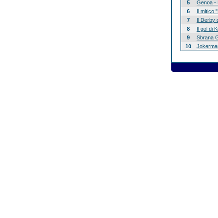
5
Genoa - 
6
Il mitico
7
Il Derby 
8
Il gol di
9
Sbrana G
10
Jokerman