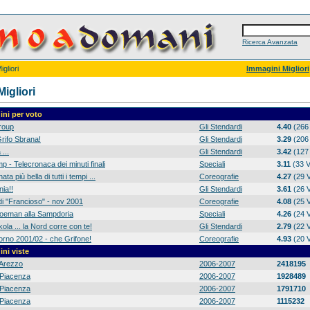
Ricerca Avanzata
gliori
Immagini Migliori
igliori
ni per voto
group
Gli Stendardi
4.40
(266 
rifo Sbrana!
Gli Stendardi
3.29
(206 
 ...
Gli Stendardi
3.42
(127 
p - Telecronaca dei minuti finali
Speciali
3.11
(33 V
ta più bella di tutti i tempi ...
Coreografie
4.27
(29 V
ia!!
Gli Stendardi
3.61
(26 V
di "Francioso" - nov 2001
Coreografie
4.08
(25 V
 Koeman alla Sampdoria
Speciali
4.26
(24 V
ola ... la Nord corre con te!
Gli Stendardi
2.79
(22 V
orno 2001/02 - che Grifone!
Coreografie
4.93
(20 V
ni viste
Arezzo
2006-2007
2418195
Piacenza
2006-2007
1928489
Piacenza
2006-2007
1791710
Piacenza
2006-2007
1115232