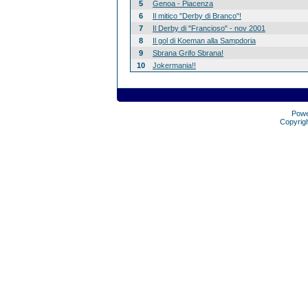
5
Genoa - Piacenza
6
Il mitico "Derby di Branco"!
7
Il Derby di "Francioso" - nov 2001
8
Il gol di Koeman alla Sampdoria
9
Sbrana Grifo Sbrana!
10
Jokermania!!
Pow
Copyrig