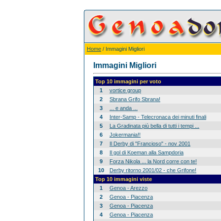
Home
/ Immagini Migliori
Immagini Migliori
Top 10 immagini per voto
1
vortice group
2
Sbrana Grifo Sbrana!
3
... e anda ...
4
Inter-Samp - Telecronaca dei minuti finali
5
La Gradinata più bella di tutti i tempi ...
6
Jokermania!!
7
Il Derby di "Francioso" - nov 2001
8
Il gol di Koeman alla Sampdoria
9
Forza Nikola ... la Nord corre con te!
10
Derby ritorno 2001/02 - che Grifone!
Top 10 immagini viste
1
Genoa - Arezzo
2
Genoa - Piacenza
3
Genoa - Piacenza
4
Genoa - Piacenza