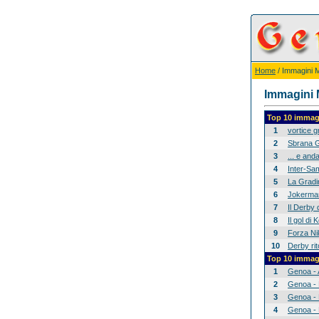
Home
/ Immagini Mi
Immagini M
Top 10 immagi
1
vortice 
2
Sbrana G
3
... e anda
4
Inter-Sam
5
La Gradina
6
Jokerman
7
Il Derby 
8
Il gol di
9
Forza Nik
10
Derby rit
Top 10 immagi
1
Genoa - 
2
Genoa - 
3
Genoa - 
4
Genoa - 