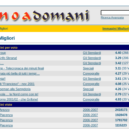
Ricerca Avanzata
gliori
Immagini Migliori
igliori
ni per voto
group
Gli Stendardi
4.40
(266 
rifo Sbrana!
Gli Stendardi
3.29
(206 
 ...
Gli Stendardi
3.42
(127 
p - Telecronaca dei minuti finali
Speciali
3.11
(33 V
ta più bella di tutti i tempi ...
Coreografie
4.27
(29 V
ia!!
Gli Stendardi
3.61
(26 V
di "Francioso" - nov 2001
Coreografie
4.08
(25 V
 Koeman alla Sampdoria
Speciali
4.26
(24 V
ola ... la Nord corre con te!
Gli Stendardi
2.79
(22 V
orno 2001/02 - che Grifone!
Coreografie
4.93
(20 V
ni viste
Arezzo
2006-2007
2418173
Piacenza
2006-2007
1928478
Piacenza
2006-2007
1791702
Piacenza
2006-2007
1115223