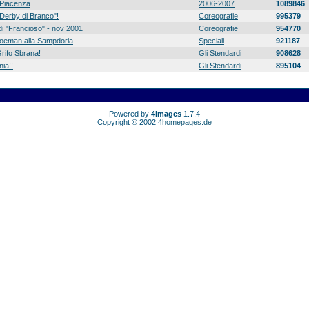
Piacenza
2006-2007
1089846
 "Derby di Branco"!
Coreografie
995379
di "Francioso" - nov 2001
Coreografie
954770
 Koeman alla Sampdoria
Speciali
921187
rifo Sbrana!
Gli Stendardi
908628
ia!!
Gli Stendardi
895104
Powered by
4images
1.7.4
Copyright © 2002
4homepages.de