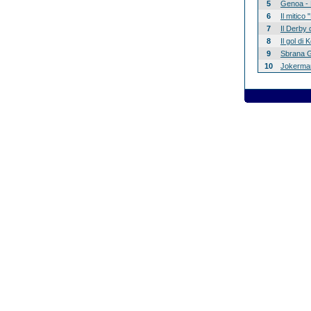
5
Genoa - 
6
Il mitico
7
Il Derby 
8
Il gol di
9
Sbrana G
10
Jokerman