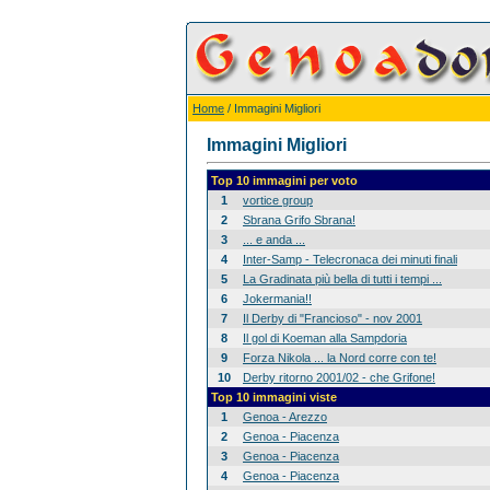
Home
/ Immagini Migliori
Immagini Migliori
Top 10 immagini per voto
1
vortice group
2
Sbrana Grifo Sbrana!
3
... e anda ...
4
Inter-Samp - Telecronaca dei minuti finali
5
La Gradinata più bella di tutti i tempi ...
6
Jokermania!!
7
Il Derby di "Francioso" - nov 2001
8
Il gol di Koeman alla Sampdoria
9
Forza Nikola ... la Nord corre con te!
10
Derby ritorno 2001/02 - che Grifone!
Top 10 immagini viste
1
Genoa - Arezzo
2
Genoa - Piacenza
3
Genoa - Piacenza
4
Genoa - Piacenza