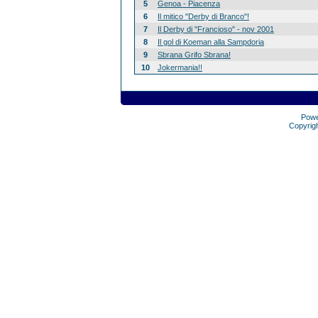
5
Genoa - Piacenza
6
Il mitico "Derby di Branco"!
7
Il Derby di "Francioso" - nov 2001
8
Il gol di Koeman alla Sampdoria
9
Sbrana Grifo Sbrana!
10
Jokermania!!
Pow
Copyrig