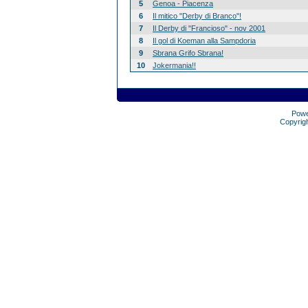
5
Genoa - Piacenza
6
Il mitico "Derby di Branco"!
7
Il Derby di "Francioso" - nov 2001
8
Il gol di Koeman alla Sampdoria
9
Sbrana Grifo Sbrana!
10
Jokermania!!
Pow
Copyrig