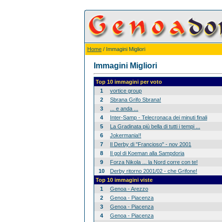
Home
/ Immagini Migliori
Immagini Migliori
Top 10 immagini per voto
1
vortice group
2
Sbrana Grifo Sbrana!
3
... e anda ...
4
Inter-Samp - Telecronaca dei minuti finali
5
La Gradinata più bella di tutti i tempi ...
6
Jokermania!!
7
Il Derby di "Francioso" - nov 2001
8
Il gol di Koeman alla Sampdoria
9
Forza Nikola ... la Nord corre con te!
10
Derby ritorno 2001/02 - che Grifone!
Top 10 immagini viste
1
Genoa - Arezzo
2
Genoa - Piacenza
3
Genoa - Piacenza
4
Genoa - Piacenza