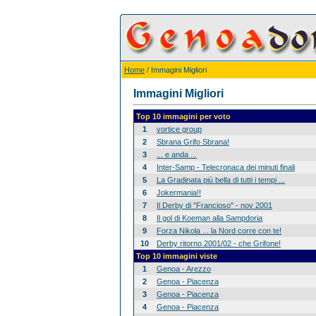
Home
/ Immagini Migliori
Immagini Migliori
Top 10 immagini per voto
1
vortice group
2
Sbrana Grifo Sbrana!
3
... e anda ...
4
Inter-Samp - Telecronaca dei minuti finali
5
La Gradinata più bella di tutti i tempi ...
6
Jokermania!!
7
Il Derby di "Francioso" - nov 2001
8
Il gol di Koeman alla Sampdoria
9
Forza Nikola ... la Nord corre con te!
10
Derby ritorno 2001/02 - che Grifone!
Top 10 immagini viste
1
Genoa - Arezzo
2
Genoa - Piacenza
3
Genoa - Piacenza
4
Genoa - Piacenza