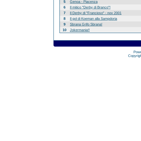
5
Genoa - Piacenza
6
Il mitico "Derby di Branco"!
7
Il Derby di "Francioso" - nov 2001
8
Il gol di Koeman alla Sampdoria
9
Sbrana Grifo Sbrana!
10
Jokermania!!
Pow
Copyrig