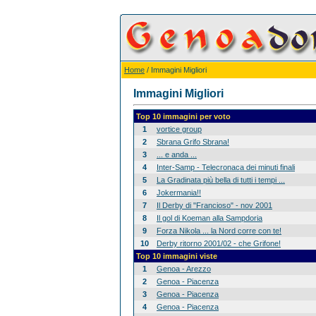
Home
/ Immagini Migliori
Immagini Migliori
Top 10 immagini per voto
1
vortice group
2
Sbrana Grifo Sbrana!
3
... e anda ...
4
Inter-Samp - Telecronaca dei minuti finali
5
La Gradinata più bella di tutti i tempi ...
6
Jokermania!!
7
Il Derby di "Francioso" - nov 2001
8
Il gol di Koeman alla Sampdoria
9
Forza Nikola ... la Nord corre con te!
10
Derby ritorno 2001/02 - che Grifone!
Top 10 immagini viste
1
Genoa - Arezzo
2
Genoa - Piacenza
3
Genoa - Piacenza
4
Genoa - Piacenza