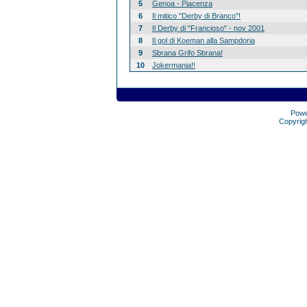
5
Genoa - Piacenza
6
Il mitico "Derby di Branco"!
7
Il Derby di "Francioso" - nov 2001
8
Il gol di Koeman alla Sampdoria
9
Sbrana Grifo Sbrana!
10
Jokermania!!
Pow
Copyrig