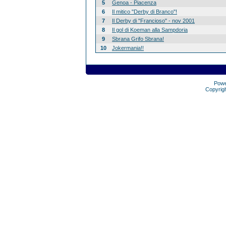
5
Genoa - Piacenza
6
Il mitico "Derby di Branco"!
7
Il Derby di "Francioso" - nov 2001
8
Il gol di Koeman alla Sampdoria
9
Sbrana Grifo Sbrana!
10
Jokermania!!
Pow
Copyrig