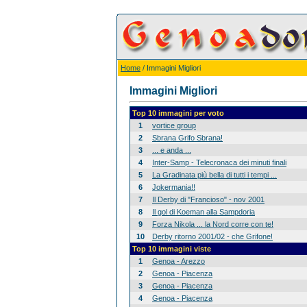
Home
/ Immagini Migliori
Immagini Migliori
Top 10 immagini per voto
1
vortice group
2
Sbrana Grifo Sbrana!
3
... e anda ...
4
Inter-Samp - Telecronaca dei minuti finali
5
La Gradinata più bella di tutti i tempi ...
6
Jokermania!!
7
Il Derby di "Francioso" - nov 2001
8
Il gol di Koeman alla Sampdoria
9
Forza Nikola ... la Nord corre con te!
10
Derby ritorno 2001/02 - che Grifone!
Top 10 immagini viste
1
Genoa - Arezzo
2
Genoa - Piacenza
3
Genoa - Piacenza
4
Genoa - Piacenza