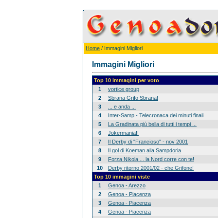
Home
/ Immagini Migliori
Immagini Migliori
Top 10 immagini per voto
1
vortice group
2
Sbrana Grifo Sbrana!
3
... e anda ...
4
Inter-Samp - Telecronaca dei minuti finali
5
La Gradinata più bella di tutti i tempi ...
6
Jokermania!!
7
Il Derby di "Francioso" - nov 2001
8
Il gol di Koeman alla Sampdoria
9
Forza Nikola ... la Nord corre con te!
10
Derby ritorno 2001/02 - che Grifone!
Top 10 immagini viste
1
Genoa - Arezzo
2
Genoa - Piacenza
3
Genoa - Piacenza
4
Genoa - Piacenza