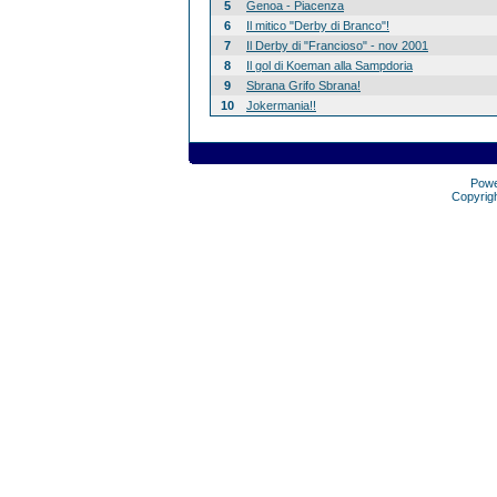
5
Genoa - Piacenza
6
Il mitico "Derby di Branco"!
7
Il Derby di "Francioso" - nov 2001
8
Il gol di Koeman alla Sampdoria
9
Sbrana Grifo Sbrana!
10
Jokermania!!
Pow
Copyrig