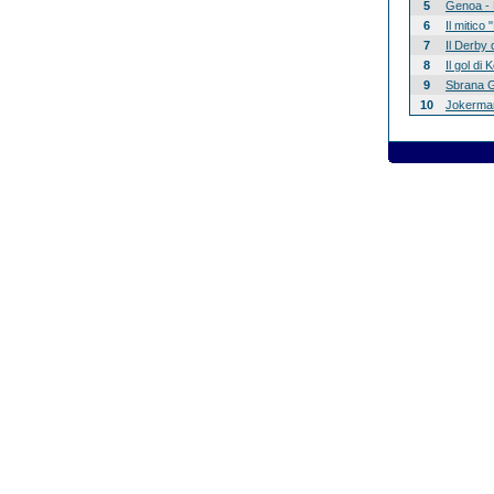
5
Genoa - 
6
Il mitico
7
Il Derby 
8
Il gol di
9
Sbrana G
10
Jokerman