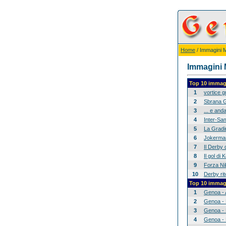
Home
/ Immagini Mi
Immagini M
Top 10 immagi
1
vortice 
2
Sbrana G
3
... e anda
4
Inter-Sam
5
La Gradina
6
Jokerman
7
Il Derby 
8
Il gol di
9
Forza Nik
10
Derby rit
Top 10 immagi
1
Genoa - 
2
Genoa - 
3
Genoa - 
4
Genoa - 