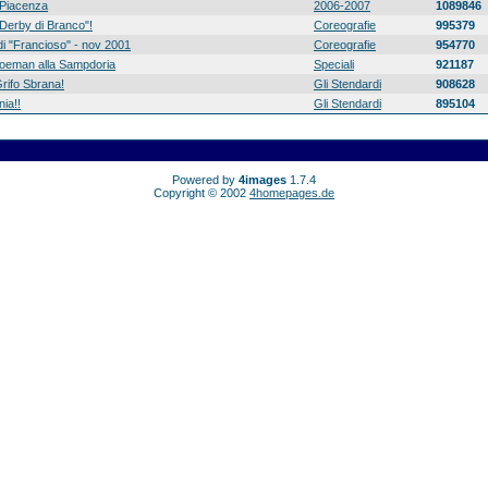
Piacenza
2006-2007
1089846
 "Derby di Branco"!
Coreografie
995379
di "Francioso" - nov 2001
Coreografie
954770
 Koeman alla Sampdoria
Speciali
921187
rifo Sbrana!
Gli Stendardi
908628
ia!!
Gli Stendardi
895104
Powered by
4images
1.7.4
Copyright © 2002
4homepages.de