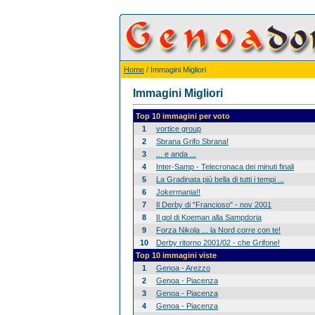
Home
/ Immagini Migliori
Immagini Migliori
Top 10 immagini per voto
1
vortice group
2
Sbrana Grifo Sbrana!
3
... e anda ...
4
Inter-Samp - Telecronaca dei minuti finali
5
La Gradinata più bella di tutti i tempi ...
6
Jokermania!!
7
Il Derby di "Francioso" - nov 2001
8
Il gol di Koeman alla Sampdoria
9
Forza Nikola ... la Nord corre con te!
10
Derby ritorno 2001/02 - che Grifone!
Top 10 immagini viste
1
Genoa - Arezzo
2
Genoa - Piacenza
3
Genoa - Piacenza
4
Genoa - Piacenza