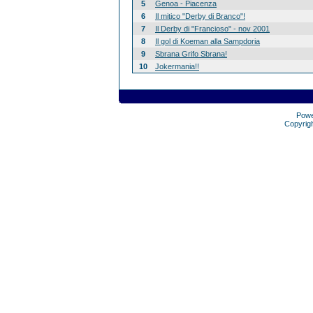
5
Genoa - Piacenza
6
Il mitico "Derby di Branco"!
7
Il Derby di "Francioso" - nov 2001
8
Il gol di Koeman alla Sampdoria
9
Sbrana Grifo Sbrana!
10
Jokermania!!
Pow
Copyrig