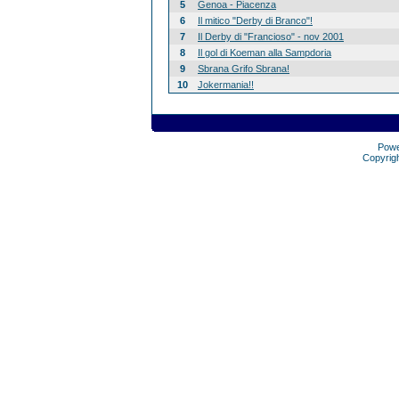
5
Genoa - Piacenza
6
Il mitico "Derby di Branco"!
7
Il Derby di "Francioso" - nov 2001
8
Il gol di Koeman alla Sampdoria
9
Sbrana Grifo Sbrana!
10
Jokermania!!
Pow
Copyrig