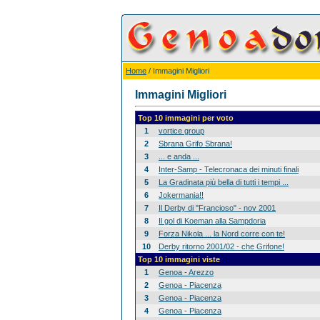
Home
/ Immagini Migliori
Immagini Migliori
Top 10 immagini per voto
1
vortice group
2
Sbrana Grifo Sbrana!
3
... e anda ...
4
Inter-Samp - Telecronaca dei minuti finali
5
La Gradinata più bella di tutti i tempi ...
6
Jokermania!!
7
Il Derby di "Francioso" - nov 2001
8
Il gol di Koeman alla Sampdoria
9
Forza Nikola ... la Nord corre con te!
10
Derby ritorno 2001/02 - che Grifone!
Top 10 immagini viste
1
Genoa - Arezzo
2
Genoa - Piacenza
3
Genoa - Piacenza
4
Genoa - Piacenza