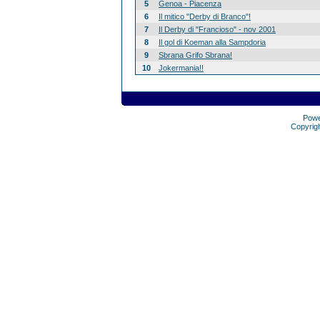
5
Genoa - Piacenza
6
Il mitico "Derby di Branco"!
7
Il Derby di "Francioso" - nov 2001
8
Il gol di Koeman alla Sampdoria
9
Sbrana Grifo Sbrana!
10
Jokermania!!
Pow
Copyrig