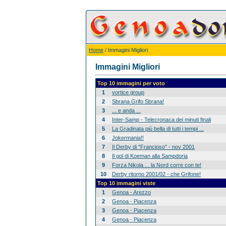
Home
/ Immagini Migliori
Immagini Migliori
Top 10 immagini per voto
1
vortice group
2
Sbrana Grifo Sbrana!
3
... e anda ...
4
Inter-Samp - Telecronaca dei minuti finali
5
La Gradinata più bella di tutti i tempi ...
6
Jokermania!!
7
Il Derby di "Francioso" - nov 2001
8
Il gol di Koeman alla Sampdoria
9
Forza Nikola ... la Nord corre con te!
10
Derby ritorno 2001/02 - che Grifone!
Top 10 immagini viste
1
Genoa - Arezzo
2
Genoa - Piacenza
3
Genoa - Piacenza
4
Genoa - Piacenza