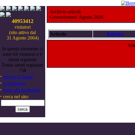
Archivio articoli
Genoadomani: Agosto 2026
40953412
visitatori
(sito attivo dal
Articolo
Rubrica
31 Agosto 2004)
Sel
In questo momento ci
sono 64 visitatori e 0
utenti registrati
Totale utenti registrati:
758
·
ritorno al futuro
·
la redazione
·
torna alla homepage
·
cerca nel sito: